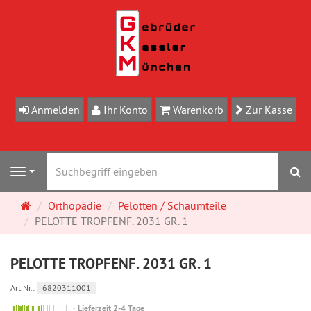
Anmelden
Ihr Konto
Warenkorb
Zur Kasse
S
Navigation
Startseite
Orthopädie
Pelotten / Schaumteile
PELOTTE TROPFENF. 2031 GR. 1
PELOTTE TROPFENF. 2031 GR. 1
Art.Nr.:
6820311001
Sofort
Lieferzeit 2-4 Tage