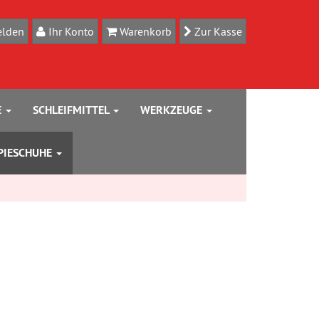
lden
Ihr Konto
Warenkorb
Zur Kasse
E
SCHLEIFMITTEL
WERKZEUGE
PIESCHUHE