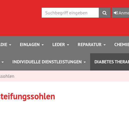
Suchen
Anme
DIE
EINLAGEN
LEDER
REPARATUR
CHEMI
N
INDIVIDUELLE DIENSTLEISTUNGEN
DIABETES THERA
ssohlen
steifungssohlen