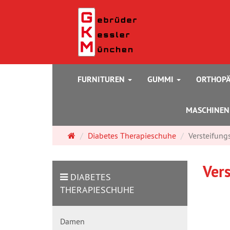
FURNITUREN
GUMMI
ORTHOPÄ
MASCHINE
Startseite
Diabetes Therapieschuhe
Versteifung
Ver
DIABETES
THERAPIESCHUHE
Damen