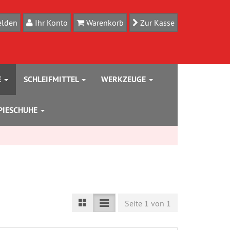
lden
Ihr Konto
Warenkorb
Zur Kasse
E
SCHLEIFMITTEL
WERKZEUGE
PIESCHUHE
Seite 1 von 1