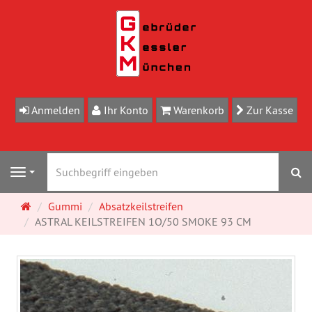
Anmelden
Ihr Konto
Warenkorb
Zur Kasse
S
Navigation
Startseite
Gummi
Absatzkeilstreifen
ASTRAL KEILSTREIFEN 1O/50 SMOKE 93 CM